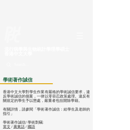
流行病學與生物統計學理學碩士
​香港中文大學
學術著作誠信
香港中文大學對學生作業有嚴格的學術誠信要求，違
反學術誠信的個案，一律以零容忍政策處理。違反有
關規定的學生予以懲處，嚴重者包括開除學籍。
有關詳情，請參閱
「學術著作誠信：給學生及老師的
指引」
學術著作誠信/ 學術剽竊:
英文
/
廣東話
/
國語