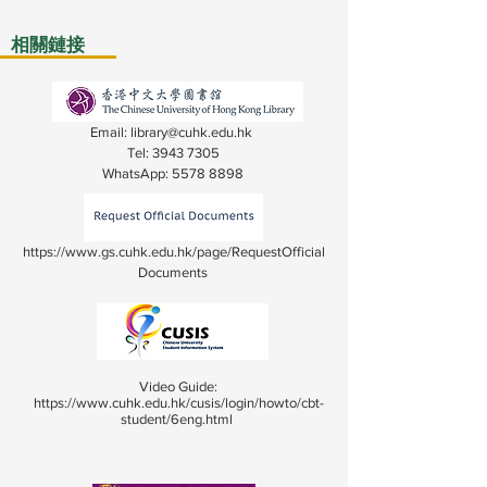
相關鏈接
Email:
library@cuhk.edu.hk
Tel: 3943 7305
WhatsApp:
5578 8898
https://www.gs.cuhk.edu.hk/page/RequestOfficial
Documents
Video Guide:
https://www.cuhk.edu.hk/cusis/login/howto/cbt-
student/6eng.html
​