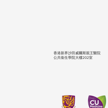
香港新界沙田威爾斯親王醫院
公共
衞
生學院大樓202室