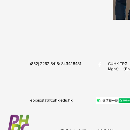
(852) 2252 8418/ 8434/ 8431
CUHK TPG〈P
Mgnt〉〈Epid
epibiostat@cuhk.edu.hk