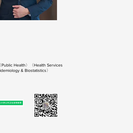
ublic Health〉〈Health Services
emiology & Biostatistics〉