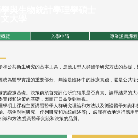
病學與生物統計學理學碩士
中文大學
程概覽
入學申請
專業證書課程
學和公共
衞
生研究的基本工具，是應用型人群醫學研究方法的基礎，
經成為醫學實踐的重要部分。無論是臨床中的診療實踐，還是公共
衞
據的證據基礎。決策前須首先評估研究結果是否真實、詮釋結果的大
學實踐和決策的基礎，因而正日益受到重視。
理學碩士課程主要講習醫學人群研究理論和方法以及循證醫學知識和
驗、病例對照研究、佇列研究和系統綜述等)， 嚴謹有效地進行應用
知識和方法,提高醫學實踐和決策的品質。