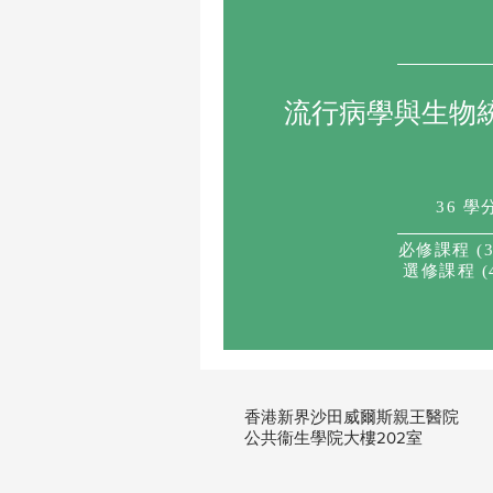
流行病學與生物
36 學
必修課程 (3
選修課程 (
香港新界沙田威爾斯親王醫院
公共
衞
生學院大樓202室