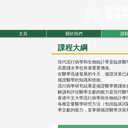
流行
​香港
主頁
關於我們
課
課程大綱
現代流行病學和生物統計學是臨床醫
高實踐水準也有著重要價值。
在醫學迅速發展的今天，循證決策已
循證醫學的知識和技能。
流行病學研究結果是循證醫學實踐依
解讀和評估醫學文獻的能力是現代醫
香港中文大學流行病學與生物統計學
各種定量醫學研究方法（包括臨床試
學文獻的能力，並掌握循證醫學決策