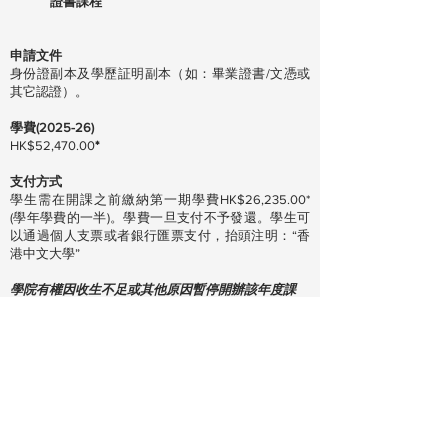
證書課程
申請文件
身份證副本及學歷証明副本（如：畢業證書/文憑或
其它認證）。
學費(2025-26)
HK$52,470.00
*
支付方式
學生需在開課之前繳納第一期學費HK$26,235.00*
(學年學費的一半)。學費一旦支付不予發還。學生可
以通過個人支票或者銀行匯票支付，抬頭注明：“香
港中文大學”
學院有權因收生不足或其他原因暫停開辦該年度課
程。
*學院保留最後更新權利。
香港新界沙田威爾斯親王醫院
公共
衞
生學院大樓202室
(852) 2252 8418
/ 8434/ 8431